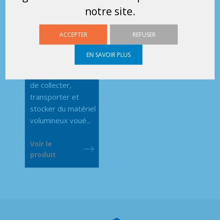
notre site.
Roll grand
volume
ACCEPTER
REFUSER
recyclage
EN SAVOIR PLUS
Ce chariot Roll
conteneur permet
de collecter,
transporter et
stocker du matériel
volumineux voué...
Voir le
produit