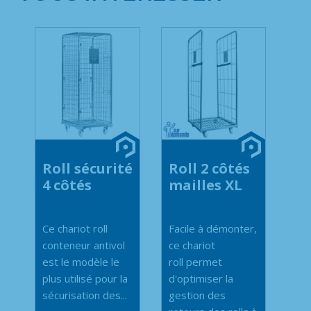
Roll sécurité
Roll 2 côtés
4 côtés
mailles XL
Ce chariot roll
Facile à démonter,
conteneur antivol
ce chariot
est le modèle le
roll permet
plus utilisé pour la
d'optimiser la
sécurisation des...
gestion des