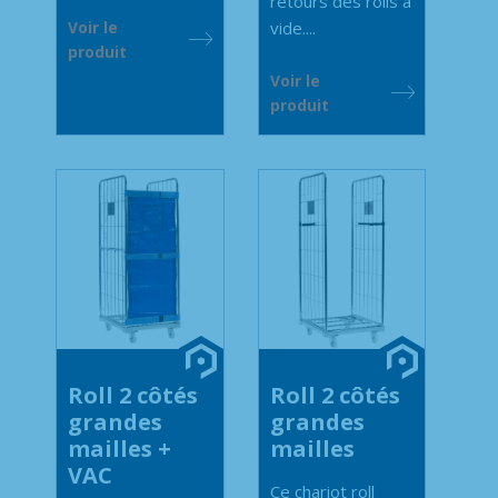
retours des rolls à
Voir le
vide....
produit
Voir le
produit
Roll 2 côtés
Roll 2 côtés
grandes
grandes
mailles +
mailles
VAC
Ce chariot roll