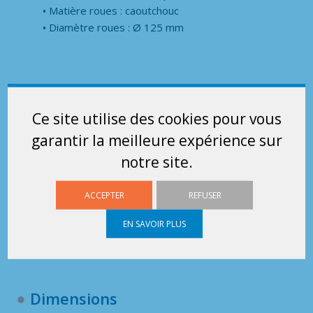
Matière roues : caoutchouc
Diamètre roues : Ø 125 mm
Plaques / Porte-étiquettes :
Support de plaque d’identification : 150 x 215 mm
Ce site utilise des cookies pour vous
garantir la meilleure expérience sur
notre site.
Options :
ACCEPTER
REFUSER
Plaque d’identification
Roues à frein
EN SAVOIR PLUS
Marquage par micro percussion
Dimensions