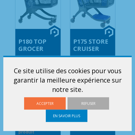
P180 TOP
P175 STORE
GROCER
CRUISER
Ce P180 TOP
Ce chariot P175
Ce site utilise des cookies pour vous
GROCER est le
Store Cruiser est
garantir la meilleure expérience sur
véritable
100% composite, il
notre site.
compromis des
vous garantit
supermarchés !
souplesse,
Sa poignée ronde
résistance et...
ACCEPTER
REFUSER
et ses 3...
EN SAVOIR PLUS
Voir le
produit
Voir le
produit