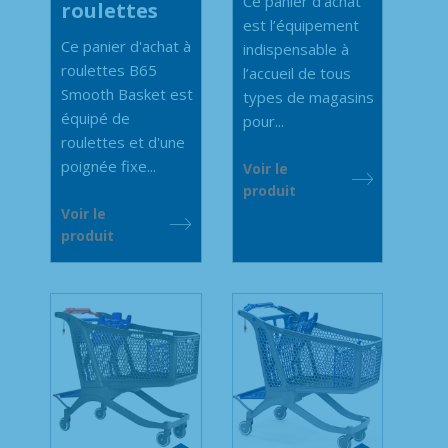
Ce panier d’achat
roulettes
est l’équipement
Ce panier d'achat à
indispensable à
roulettes B65
l’accueil de tous
Smooth Basket est
types de magasins
équipé de
pour...
roulettes et d'une
poignée fixe...
Voir le
produit
Voir le
produit