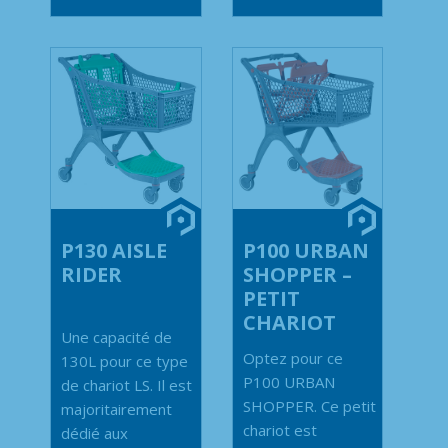
P130 AISLE
P100 URBAN
RIDER
SHOPPER –
PETIT
CHARIOT
Une capacité de
Optez pour ce
130L pour ce type
P100 URBAN
de chariot LS. Il est
SHOPPER. Ce petit
majoritairement
chariot est
dédié aux