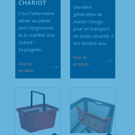
CHARIOT
Dernière
C'est l'alternative
génération de
idéale au panier
chariot Design
avec l'ergonomie
pour un transport
et la stabilité d'un
en toute sécurité. Il
chariot !
est destiné aux...
Sa poignée...
Voir le
Voir le
produit
produit