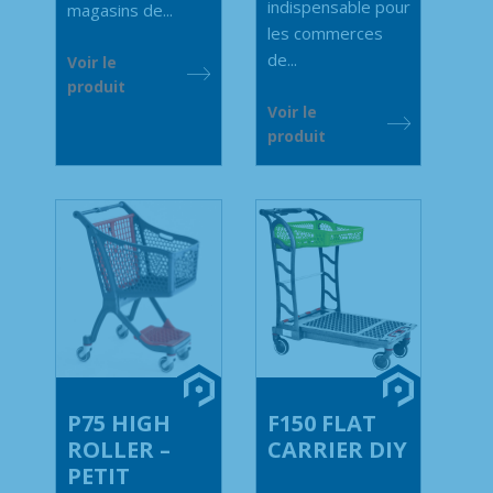
indispensable pour
magasins de...
les commerces
de...
Voir le
produit
Voir le
produit
P75 HIGH
F150 FLAT
ROLLER –
CARRIER DIY
PETIT