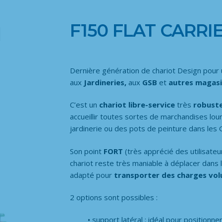
F150 FLAT CARRI
Dernière génération de chariot Design pour
aux
Jardineries,
aux
GSB
et
autres magasin
C’est un
chariot libre-service
très
robust
accueillir toutes sortes de marchandises l
jardinerie ou des pots de peinture dans les 
Son point
FORT
(très apprécié des utilisateu
chariot reste très maniable à déplacer dans l
adapté pour
transporter des charges vo
2 options sont possibles :
support latéral : idéal pour position