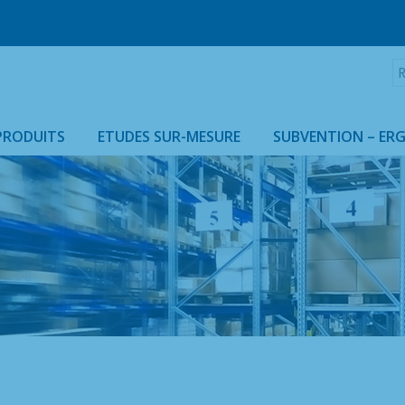
R
:
PRODUITS
ETUDES SUR-MESURE
SUBVENTION – ER
ARMOIRES & HOUSSES ISOTHERMES