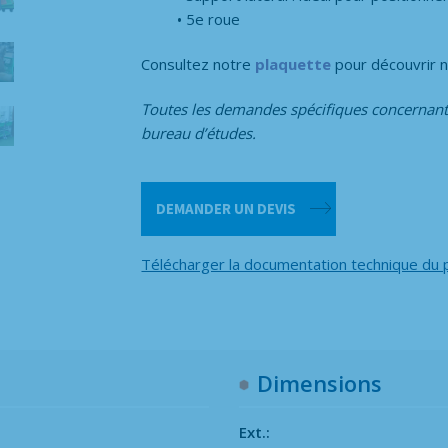
5e roue
Consultez notre
plaquette
pour découvrir n
Toutes les demandes spécifiques concernant
bureau d’études.
quantité
DEMANDER UN DEVIS
de
F150
Télécharger la documentation technique du 
FLAT
CARRIER
DIY
Dimensions
Ext.: