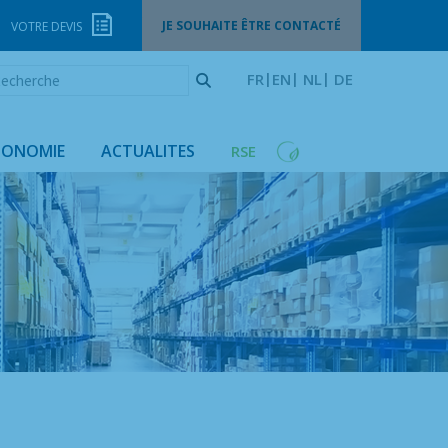
JE SOUHAITE ÊTRE CONTACTÉ
VOTRE DEVIS
echerche
FR
EN
NL
DE
GONOMIE
ACTUALITES
RSE