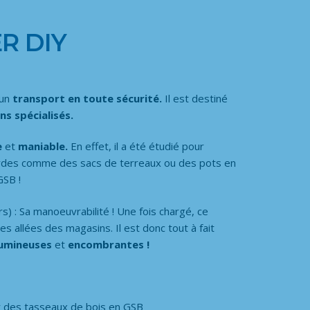
ER DIY
 un
transport en toute sécurité.
Il est destiné
s spécialisés.
e
et
maniable.
En effet, il a été étudié pour
ourdes comme des sacs de terreaux ou des pots en
GSB !
rs) : Sa manoeuvrabilité ! Une fois chargé, ce
es allées des magasins. Il est donc tout à fait
lumineuses
et
encombrantes !
ner des tasseaux de bois en GSB