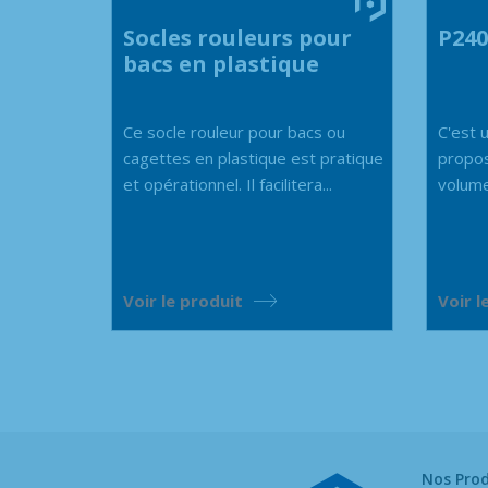
Socles rouleurs pour
P24
bacs en plastique
Ce socle rouleur pour bacs ou
C'est u
cagettes en plastique est pratique
propos
et opérationnel. Il facilitera...
volume
Voir le produit
Voir l
Nos Prod