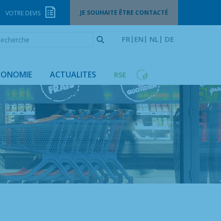
JE SOUHAITE ÊTRE CONTACTÉ
VOTRE DEVIS
echerche
FR
EN
NL
DE
GONOMIE
ACTUALITES
RSE