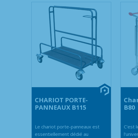
CHARIOT PORTE-
Char
PANNEAUX B115
B80
Le chariot porte-panneaux est
C'est 
essentiellement dédié au
l'univ