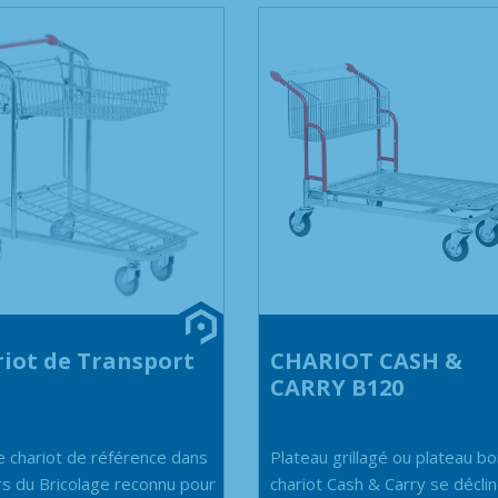
iot de Transport
CHARIOT CASH &
CARRY B120
le chariot de référence dans
Plateau grillagé ou plateau bo
ers du Bricolage reconnu pour
chariot Cash & Carry se décli