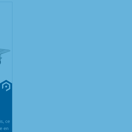
is, ce
ne en