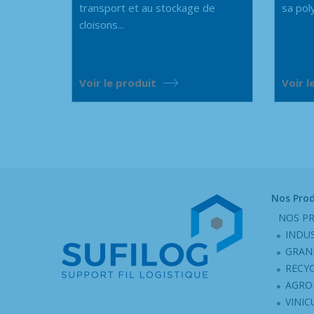
transport et au stockage de
sa poly
cloisons...
Voir le produit
Voir l
Nos Prod
NOS PR
INDU
GRAN
RECY
AGRO
VINIC