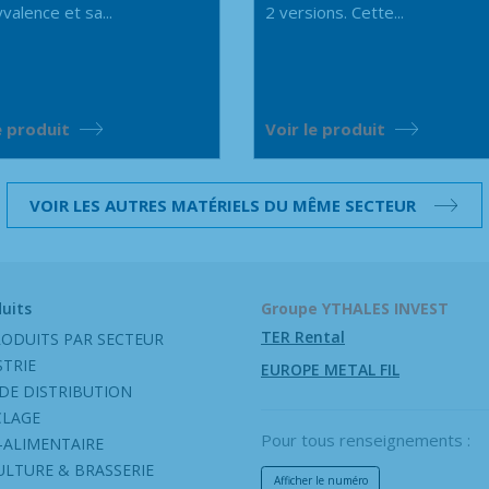
valence et sa...
2 versions. Cette...
e produit
Voir le produit
VOIR LES AUTRES MATÉRIELS DU MÊME SECTEUR
uits
Groupe YTHALES INVEST
TER Rental
ODUITS PAR SECTEUR
STRIE
EUROPE METAL FIL
DE DISTRIBUTION
CLAGE
Pour tous renseignements :
-ALIMENTAIRE
ULTURE & BRASSERIE
Afficher le numéro