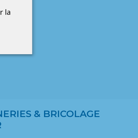
r la
NERIES & BRICOLAGE
R