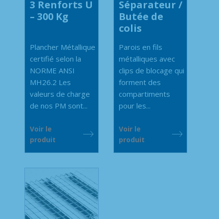
3 Renforts U
Séparateur /
– 300 Kg
Butée de
colis
Plancher Métallique
Parois en fils
certifié selon la
métalliques avec
NORME ANSI
clips de blocage qui
MH26.2 Les
forment des
valeurs de charge
compartiments
de nos PM sont...
pour les...
Voir le
Voir le
produit
produit