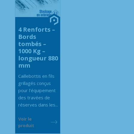
4 Renforts –
Bords
tombés –
1000 Kg –
longueur 880
mm
Caillebottis en fils
grillagés conçus
pour l’équipement
des travées de
réserves dans les...
Voir le
produit