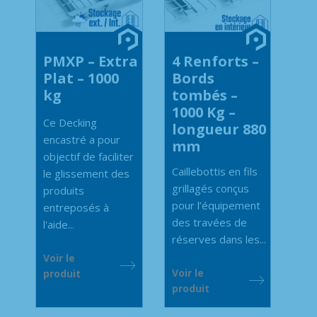
PMXP – Extra
4 Renforts –
Plat – 1000
Bords
kg
tombés –
1000 Kg –
Ce Decking
longueur 880
encastré a pour
mm
objectif de faciliter
Caillebottis en fils
le glissement des
grillagés conçus
produits
pour l’équipement
entreposés à
des travées de
l'aide...
réserves dans les...
Voir le
Voir le
produit
produit