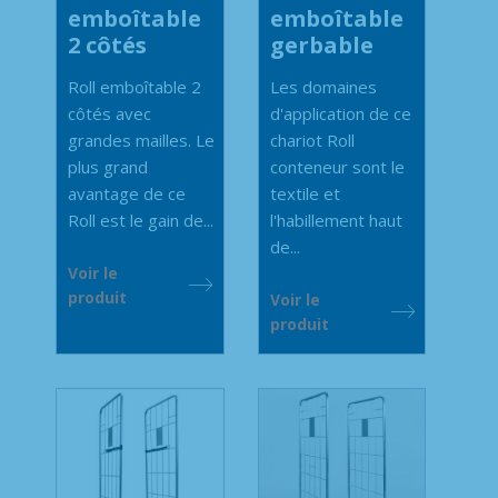
emboîtable
emboîtable
2 côtés
gerbable
Roll emboîtable 2
Les domaines
côtés avec
d'application de ce
grandes mailles. Le
chariot Roll
plus grand
conteneur sont le
avantage de ce
textile et
Roll est le gain de...
l'habillement haut
de...
Voir le
produit
Voir le
produit