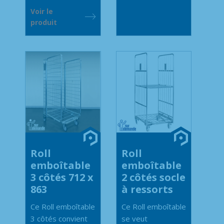
Voir le
produit
Roll
Roll
emboîtable
emboîtable
3 côtés 712 x
2 côtés socle
863
à ressorts
Ce Roll emboîtable
Ce Roll emboîtable
3 côtés convient
se veut