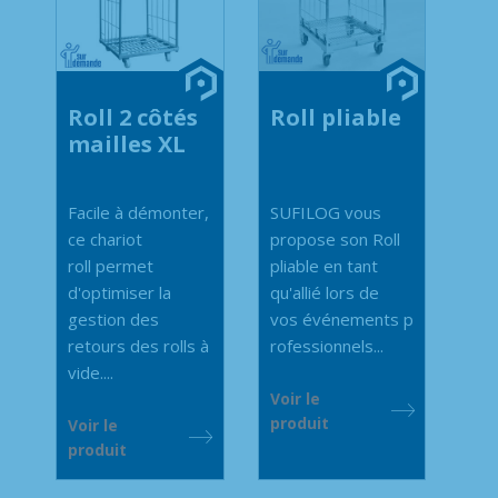
Roll 2 côtés
Roll pliable
mailles XL
Facile à démonter,
SUFILOG vous
ce chariot
propose son Roll
roll permet
pliable en tant
d'optimiser la
qu'allié lors de
gestion des
vos événements p
retours des rolls à
rofessionnels...
vide....
Voir le
produit
Voir le
produit