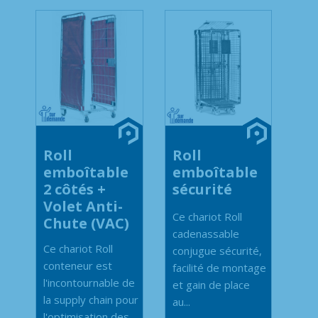
Roll
Roll
emboîtable
emboîtable
2 côtés +
sécurité
Volet Anti-
Ce chariot Roll
Chute (VAC)
cadenassable
Ce chariot Roll
conjugue sécurité,
conteneur est
facilité de montage
l'incontournable de
et gain de place
la supply chain pour
au...
l'optimisation des