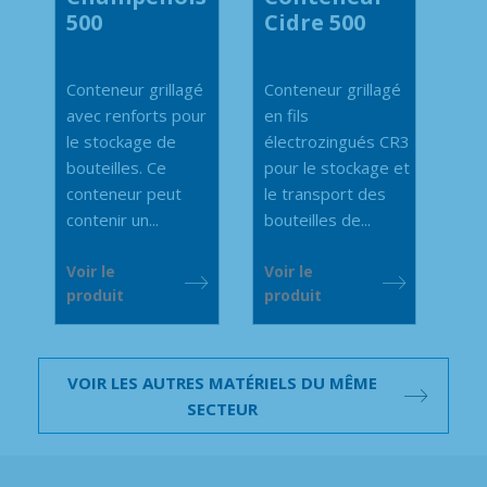
500
Cidre 500
Conteneur grillagé
Conteneur grillagé
avec renforts pour
en fils
le stockage de
électrozingués CR3
bouteilles. Ce
pour le stockage et
conteneur peut
le transport des
contenir un...
bouteilles de...
Voir le
Voir le
produit
produit
VOIR LES AUTRES MATÉRIELS DU MÊME
SECTEUR