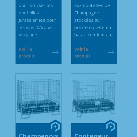
pour stocker les
aux bouteilles de
bouteilles
Champagne
Jurassiennes pour
stockées sur
les vins d’Arbois,
pointe ou tête en
Vin Jaune…...
bas. Il contient au...
Voir le
Voir le
produit
produit
Champenois
Conteneur