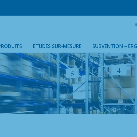
R
:
PRODUITS
ETUDES SUR-MESURE
SUBVENTION – ER
ARMOIRES & HOUSSES ISOTHERMES