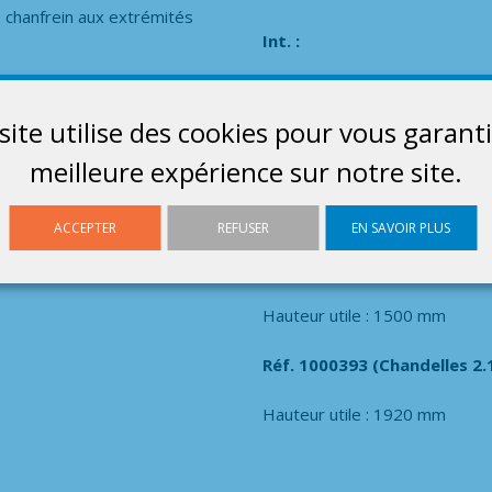
e chanfrein aux extrémités
Int. :
Largeur : 1780 mm
Réf 1001283
Profondeur : 1035 mm
site utilise des cookies pour vous garanti
meilleure expérience sur notre site.
Réf. 1000391 (Chandelles 1.
Hauteur utile : 870 mm
ACCEPTER
REFUSER
EN SAVOIR PLUS
Réf. 1000392 (Chandelles 1.
Hauteur utile : 1500 mm
Réf. 1000393 (Chandelles 2.
Hauteur utile : 1920 mm