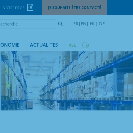
JE SOUHAITE ÊTRE CONTACTÉ
VOTRE DEVIS
echerche
FR
EN
NL
DE
GONOMIE
ACTUALITES
RSE