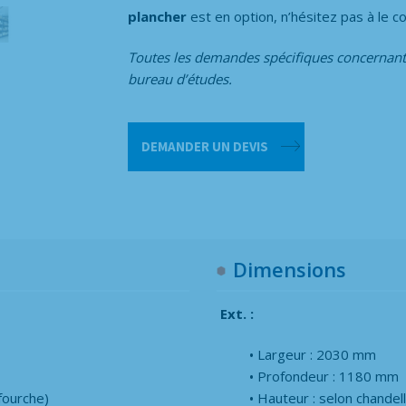
plancher
est en option, n’hésitez pas à le
Toutes les demandes spécifiques concernant
bureau d’études.
quantité
DEMANDER UN DEVIS
de
Terack
double
-
2
tonnes
Dimensions
Ext. :
Largeur : 2030 mm
Profondeur : 1180 mm
fourche)
Hauteur : selon chandel