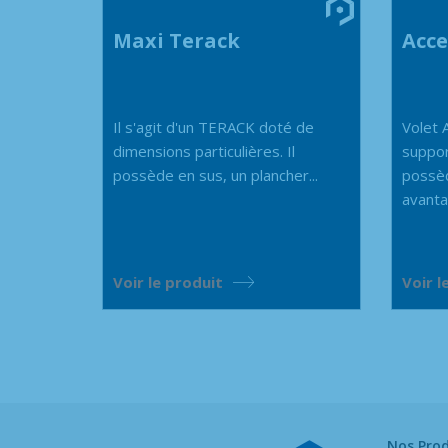
Maxi Terack
Acce
Il s'agit d'un TERACK doté de
Volet 
dimensions particulières. Il
suppor
possède en sus, un plancher...
possè
avanta
Voir le produit
Voir l
Nos Prod