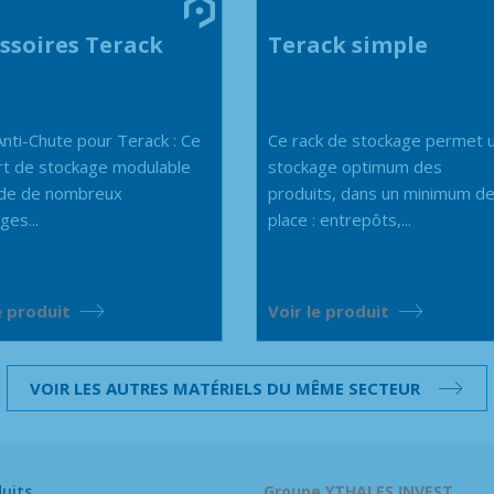
ssoires Terack
Terack simple
Anti-Chute pour Terack : Ce
Ce rack de stockage permet 
t de stockage modulable
stockage optimum des
de de nombreux
produits, dans un minimum d
ges...
place : entrepôts,...
e produit
Voir le produit
VOIR LES AUTRES MATÉRIELS DU MÊME SECTEUR
uits
Groupe YTHALES INVEST