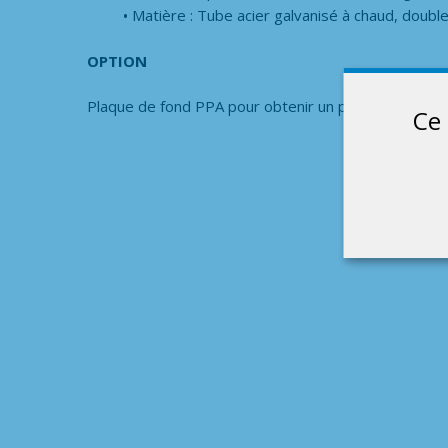
Matière : Tube acier galvanisé à chaud, doubl
OPTION
Plaque de fond PPA pour obtenir un plancher plein –
Ce 