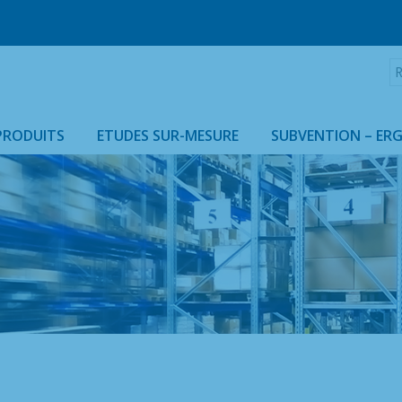
R
:
PRODUITS
ETUDES SUR-MESURE
SUBVENTION – ER
ARMOIRES & HOUSSES ISOTHERMES