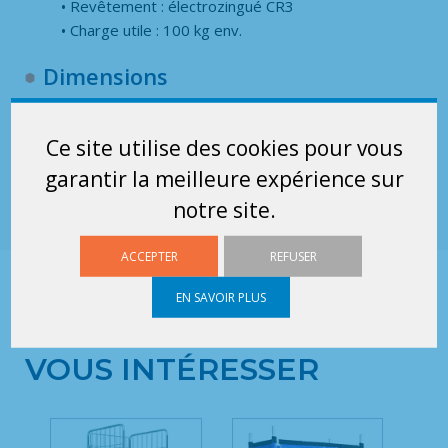
Revêtement : électrozingué CR3
Charge utile : 100 kg env.
Dimensions
Ext.:
Ce site utilise des cookies pour vous
Largeur : 1060 mm
Profondeur : 730 mm
garantir la meilleure expérience sur
notre site.
ACCEPTER
REFUSER
CES MATÉRIELS DE LA
EN SAVOIR PLUS
GAMME ROLLS PEUVENT
VOUS INTÉRESSER