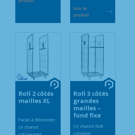
produit
Voir le
produit
Roll 2 côtés
Roll 3 côtés
mailles XL
grandes
mailles –
fond fixe
Facile à démonter,
Ce chariot Roll
ce chariot
convient
roll permet