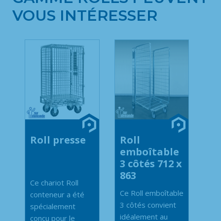
VOUS INTÉRESSER
Roll presse
Roll
emboîtable
3 côtés 712 x
863
Ce chariot Roll
Ce Roll emboîtable
conteneur a été
3 côtés convient
spécialement
idéalement au
conçu pour le