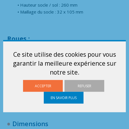
Hauteur socle / sol : 260 mm
Maillage du socle : 32 x 105 mm
Roues :
2 roues fixes – 2 roues pivotantes
Ce site utilise des cookies pour vous
Matière roues : caoutchouc bleu – Dureté 65 shore
Diamètre roues : Ø 125 mm
garantir la meilleure expérience sur
notre site.
ACCEPTER
REFUSER
Plaques / Porte-étiquettes :
Dim. sup. de plaque d’identification : 100 x 160 mm
EN SAVOIR PLUS
Dimensions