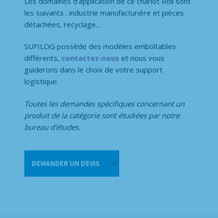
Les domaines d’application de ce chariot Roll sont
les suivants : industrie manufacturière et pièces
détachées, recyclage…
SUFILOG possède des modèles emboîtables
différents,
contactez-nous
et nous vous
guiderons dans le choix de votre support
logistique.
Toutes les demandes spécifiques concernant un
produit de la catégorie
sont étudiées par notre
bureau d’études.
quantité
DEMANDER UN DEVIS
de
Roll
emboîtable
3
côtés