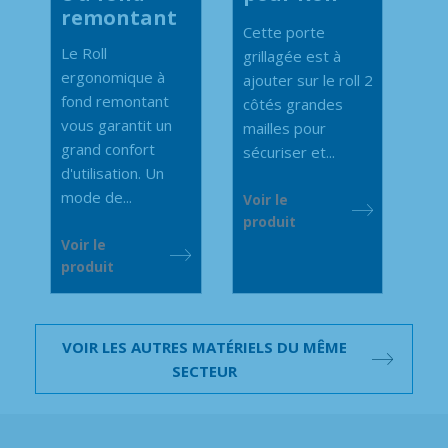
remontant
Cette porte
Le Roll
grillagée est à
ergonomique à
ajouter sur le roll 2
fond remontant
côtés grandes
vous garantit un
mailles pour
grand confort
sécuriser et...
d'utilisation. Un
mode de...
Voir le
produit
Voir le
produit
VOIR LES AUTRES MATÉRIELS DU MÊME
SECTEUR