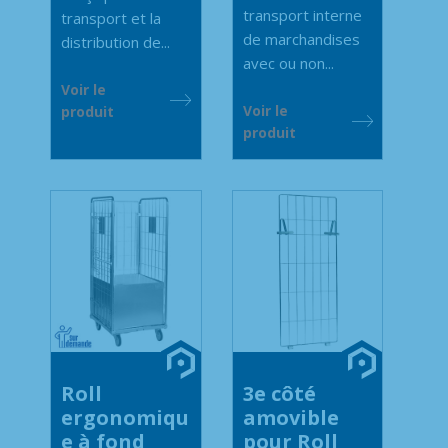
transport interne
transport et la
de marchandises
distribution de...
avec ou non...
Voir le
Voir le
produit
produit
Roll
3e côté
ergonomiqu
amovible
e à fond
pour Roll