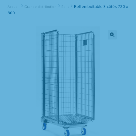
Roll emboîtable 3 côtés 720 x
Accueil
Grande distribution
Rolls
800