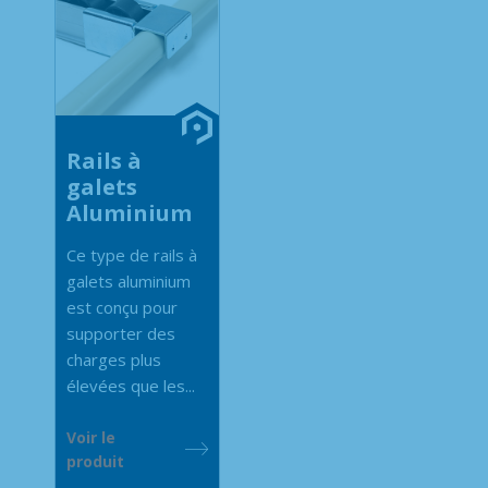
Rails à
galets
Aluminium
Ce type de rails à
galets aluminium
est conçu pour
supporter des
charges plus
élevées que les...
Voir le
produit