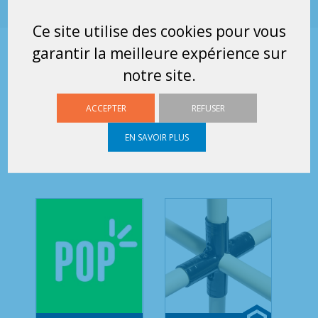
Ce site utilise des cookies pour vous
garantir la meilleure expérience sur
CES MATÉRIELS DE LA
notre site.
GAMME LEAN
MANUFACTURING
ACCEPTER
REFUSER
PEUVENT VOUS
EN SAVOIR PLUS
INTÉRESSER