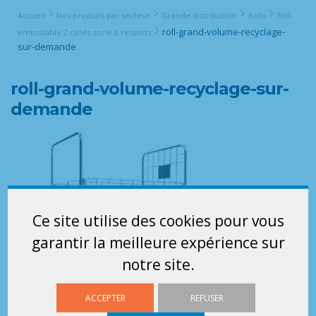
Accueil
Nos produits par secteur
Grande distribution
Rolls
Roll
roll-grand-volume-recyclage-
emboîtable 2 côtés socle à ressorts
sur-demande
roll-grand-volume-recyclage-sur-
demande
Ce site utilise des cookies pour vous
garantir la meilleure expérience sur
notre site.
ACCEPTER
REFUSER