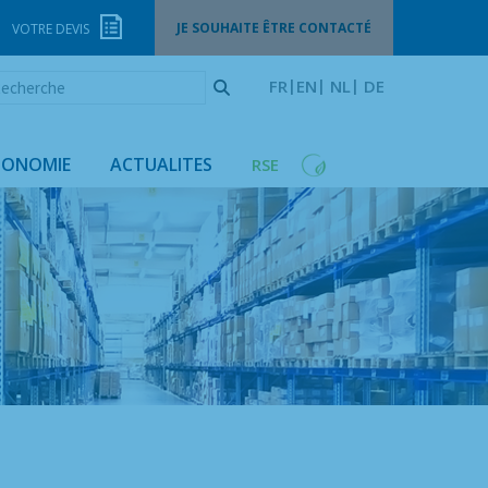
JE SOUHAITE ÊTRE CONTACTÉ
VOTRE DEVIS
echerche
FR
EN
NL
DE
GONOMIE
ACTUALITES
RSE