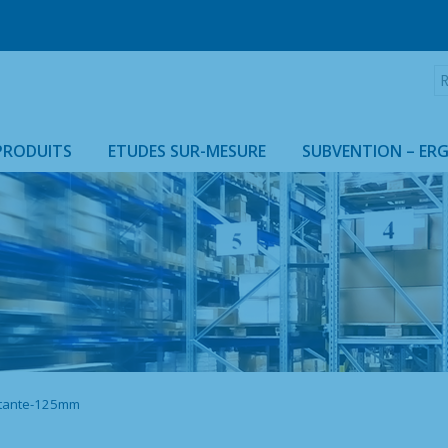
R
:
PRODUITS
ETUDES SUR-MESURE
SUBVENTION – ER
ARMOIRES & HOUSSES ISOTHERMES
otante-125mm