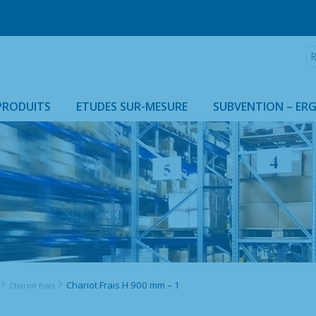
R
:
PRODUITS
ETUDES SUR-MESURE
SUBVENTION – ER
ARMOIRES & HOUSSES ISOTHERMES
Chariot Frais H 900 mm – 1
Chariot frais