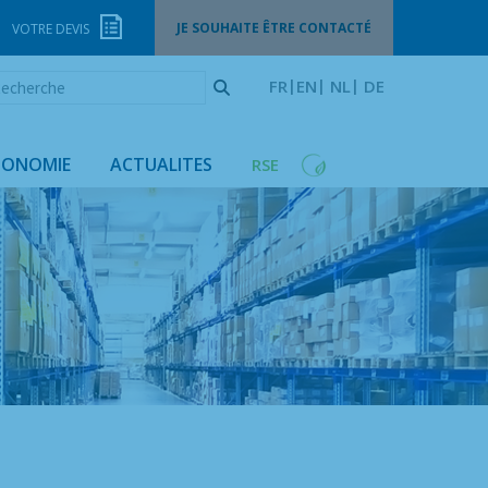
JE SOUHAITE ÊTRE CONTACTÉ
VOTRE DEVIS
echerche
FR
EN
NL
DE
GONOMIE
ACTUALITES
RSE