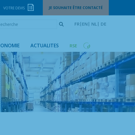
JE SOUHAITE ÊTRE CONTACTÉ
VOTRE DEVIS
echerche
FR
EN
NL
DE
GONOMIE
ACTUALITES
RSE
e