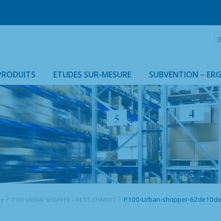
R
:
PRODUITS
ETUDES SUR-MESURE
SUBVENTION – ER
ARMOIRES & HOUSSES ISOTHERMES
P100-Urban-shopper-62de10d
ce
P100 URBAN SHOPPER – PETIT CHARIOT