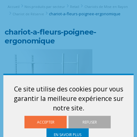
Accueil
Nos produits par secteur
Retail
Chariots de Mise en Rayon
chariot-a-fleurs-poignee-ergonomique
Chariot de Réserve
chariot-a-fleurs-poignee-
ergonomique
Ce site utilise des cookies pour vous
garantir la meilleure expérience sur
notre site.
ACCEPTER
REFUSER
EN SAVOIR PLUS